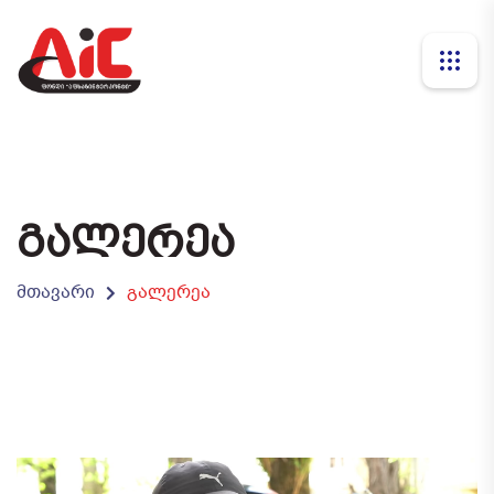
ᲒᲐᲚᲔᲠᲔᲐ
მთავარი
გალერეა